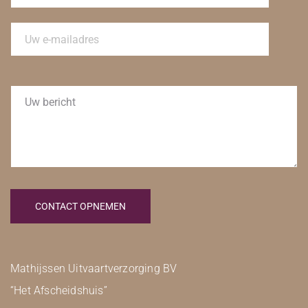
Gelieve
dit
veld
leeg
te
laten.
Mathijssen Uitvaartverzorging BV
“Het Afscheidshuis”