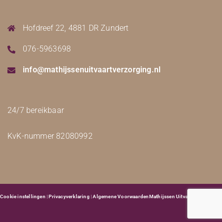
Hofdreef 22, 4881 DR Zundert
076-5963698
info@mathijssenuitvaartverzorging.nl
24/7 bereikbaar
KvK-nummer 82080992
Cookie instellingen
|
Privacyverklaring
|
Algemene Voorwaarden
Mathijssen Uitvaartverzorging
|
©
Uitblinkend